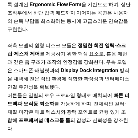
록 설계된
Ergonomic Flow Form
을 기반으로 하며, 상단
조작부에서 하단 입력 패드까지 이어지는 곡면은 사용자
의 손목 부담을 최소화하는 동시에 고급스러운 연속감을
구현한다.
좌측 모델의 원형 디스크 모듈은
정밀한 회전 입력·스크
럽·제스처 제어
를 제공하기 위한 핵심 요소로, 흡음 패턴
과 깊은 홈 구조가 조작의 안정감을 강화한다. 우측 모델
은 스마트폰·태블릿과의
Display Dock Integration
방식
을 채택해 전문 작업 환경에 적합한 확장성과 인터페이스
연결 유연성을 확보했다.
버튼들은 일렬의 로우 프로파일 형태로 배치되어
빠른 피
드백과 오작동 최소화
를 가능하게 하며, 전체적인 컬러·
재질·마감은 매트 텍스처와 광택 포인트를 균형 있게 조
합해
프로페셔널 데스크톱 툴
의 감성과 신뢰성을 강조한
다.