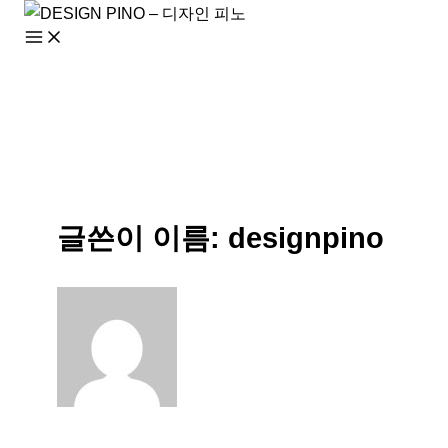
콘
텐
츠
로
건
너
뛰
기
글쓴이 이름: designpino