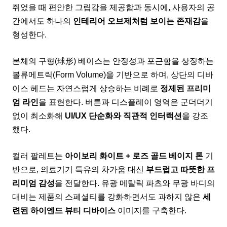
쥐었을 때 편안한 그립감을 제공함과 동시에, 사용자의 공
간에서도 하나의
인테리어 오브제처럼 보이는 존재감
을
형성한다.
본체의 구형(球形) 베이스는 안정성과 포근함을 상징하는
볼류메트릭(Form Volume)을 기반으로 하며, 상단의 디바
이스 헤드는 자연스럽게 상승하는 비례로
정제된 프리미
엄 라인
을 표현한다. 버튼과 디스플레이 영역은 군더더기
없이 최소화해
UI/UX 단순화와 직관적 인터랙션
을 강조
했다.
컬러 팔레트는
아이보리 화이트 + 로즈 골드 베이지 톤
기
반으로, 의료기기 특유의 차가움 대신
부드럽고 따뜻한 프
리미엄 감성
을 전달한다. 유광 메탈릭 파츠와 무광 바디의
대비는 제품의 스페셜티를 강화하면서도 과하지 않은
세
련된 하이엔드 뷰티 디바이스
이미지를 구축한다.