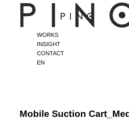
콘
텐
츠
로
WORKS
건
INSIGHT
너
CONTACT
뛰
EN
기
Mobile Suction Cart_Med