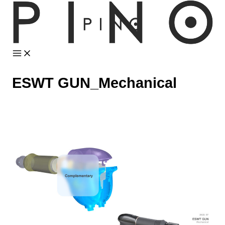
콘
텐
츠
로
건
너
ESWT GUN_Mechanical
뛰
기